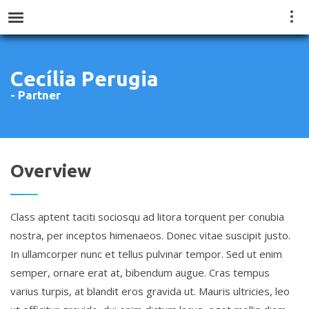
Vie
Menu
quic
cont
Cecília Perugia
- Partner
Overview
Class aptent taciti sociosqu ad litora torquent per conubia
nostra, per inceptos himenaeos. Donec vitae suscipit justo.
In ullamcorper nunc et tellus pulvinar tempor. Sed ut enim
semper, ornare erat at, bibendum augue. Cras tempus
varius turpis, at blandit eros gravida ut. Mauris ultricies, leo