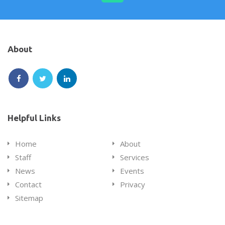
Facebook
Google
Linkedin
Twitter
Plus
About
Follow
Follow
Follow
us
us
us
on
on
on
Helpful Links
Facebook
Twitter
LinkedIn
Home
About
Staff
Services
News
Events
Contact
Privacy
Sitemap