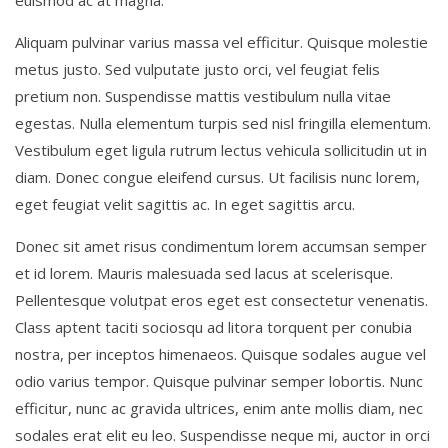
euismod ac at magna.
Aliquam pulvinar varius massa vel efficitur. Quisque molestie
metus justo. Sed vulputate justo orci, vel feugiat felis
pretium non. Suspendisse mattis vestibulum nulla vitae
egestas. Nulla elementum turpis sed nisl fringilla elementum.
Vestibulum eget ligula rutrum lectus vehicula sollicitudin ut in
diam. Donec congue eleifend cursus. Ut facilisis nunc lorem,
eget feugiat velit sagittis ac. In eget sagittis arcu.
Donec sit amet risus condimentum lorem accumsan semper
et id lorem. Mauris malesuada sed lacus at scelerisque.
Pellentesque volutpat eros eget est consectetur venenatis.
Class aptent taciti sociosqu ad litora torquent per conubia
nostra, per inceptos himenaeos. Quisque sodales augue vel
odio varius tempor. Quisque pulvinar semper lobortis. Nunc
efficitur, nunc ac gravida ultrices, enim ante mollis diam, nec
sodales erat elit eu leo. Suspendisse neque mi, auctor in orci