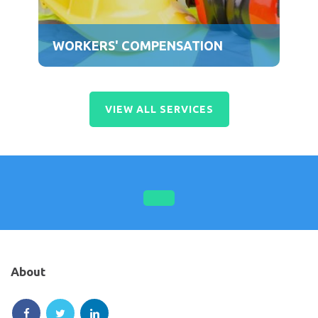
WORKERS' COMPENSATION
VIEW ALL SERVICES
About
Follow
Follow
Follow