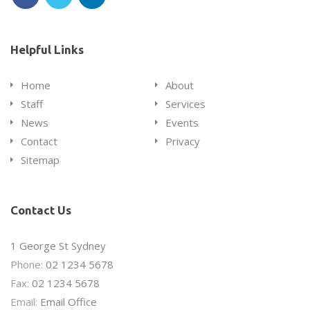
us
us
us
on
on
on
Helpful Links
Facebook
Twitter
LinkedIn
Home
About
Staff
Services
News
Events
Contact
Privacy
Sitemap
Contact Us
Office
1 George St Sydney
address
Office
Phone:
02 1234 5678
is
Office
phone
Fax:
02 1234 5678
fax
Email
number
Email:
Email Office