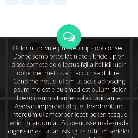
this
this
this
this
page
page
page
page
on
on
on
on
Dolor nunc vule putateulr ips dol consec.
Facebook
Google
Linkedin
Twitter
Donec semp ertet laciniate ultricie upien
disse comete dolo lectus fgilla itollicil ludin
Plus
dolor nec met quam accumsa dolore.
Condime netus lullam utlacus adipiscing
ipsum molestie euismod estibulum dolor
libero ipsum sit amet sollicitudin ante.
Aenean imperdiet aliquet hendreritunc
interdum ullamcorper lecet pellen tesque
enim interdum at. Suspendisse malesuada
dignissim est, a facilisis ligula rutrum sedolor