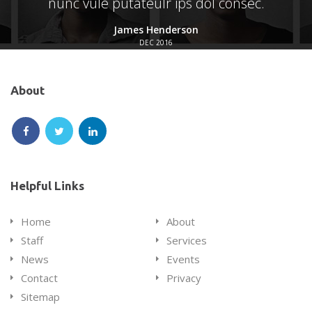
nunc vule putateulr ips dol consec.
James Henderson
DEC 2016
About
Follow
Follow
Follow
us
us
us
on
on
on
Helpful Links
Facebook
Twitter
LinkedIn
Home
About
Staff
Services
News
Events
Contact
Privacy
Sitemap