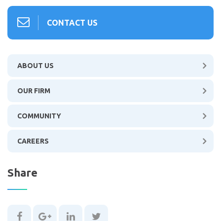
CONTACT US
ABOUT US
OUR FIRM
COMMUNITY
CAREERS
Share
Share
Share
Share
Share