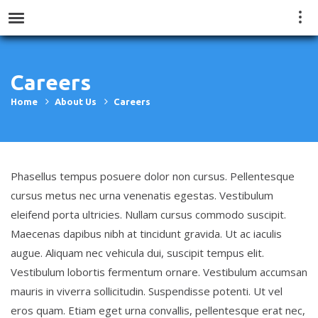
Vie
Menu
quic
cont
Careers
Home
About Us
Careers
Phasellus tempus posuere dolor non cursus. Pellentesque
cursus metus nec urna venenatis egestas. Vestibulum
eleifend porta ultricies. Nullam cursus commodo suscipit.
Maecenas dapibus nibh at tincidunt gravida. Ut ac iaculis
augue. Aliquam nec vehicula dui, suscipit tempus elit.
Vestibulum lobortis fermentum ornare. Vestibulum accumsan
mauris in viverra sollicitudin. Suspendisse potenti. Ut vel
eros quam. Etiam eget urna convallis, pellentesque erat nec,